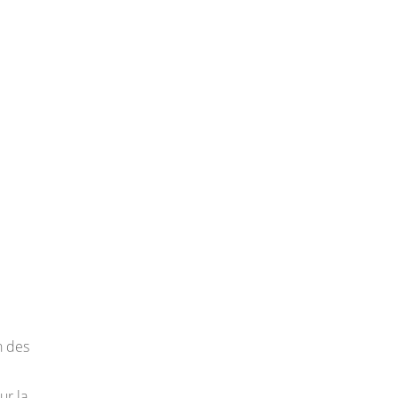
n des
ur la