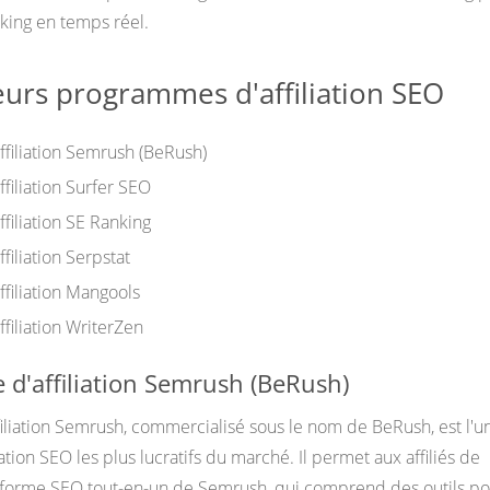
cking en temps réel.
eurs programmes d'affiliation SEO
filiation Semrush (BeRush)
filiation Surfer SEO
filiation SE Ranking
iliation Serpstat
filiation Mangools
filiation WriterZen
d'affiliation Semrush (BeRush)
liation Semrush, commercialisé sous le nom de BeRush, est l'u
tion SEO les plus lucratifs du marché. Il permet aux affiliés de
eforme SEO tout-en-un de Semrush, qui comprend des outils po