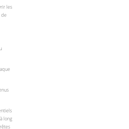
ir les
r de
u
haque
enus
ntiels
à long
rêtes