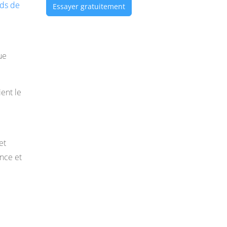
rds de
Essayer gratuitement
ue
ent le
et
ance et