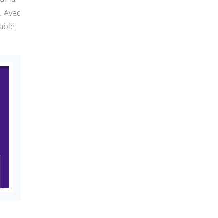
e. Avec
iable