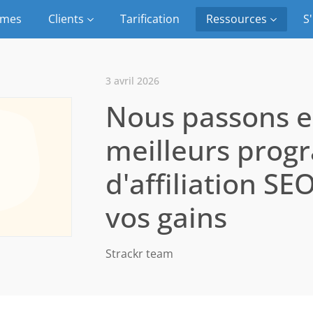
rmes
Clients
Tarification
Ressources
S'
3 avril 2026
Nous passons e
meilleurs pro
d'affiliation S
vos gains
Strackr team