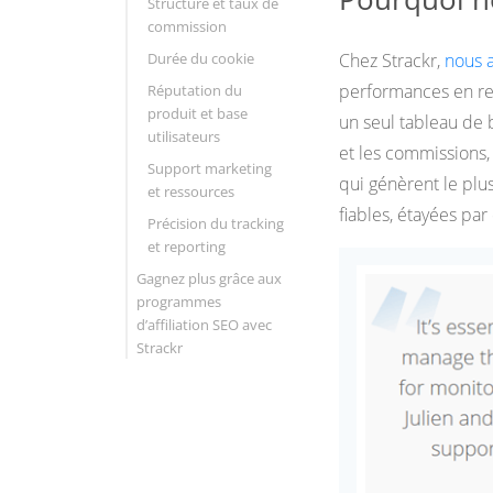
Structure et taux de
commission
Durée du cookie
Chez Strackr,
nous a
performances en reg
Réputation du
produit et base
un seul tableau de 
utilisateurs
et les commissions
Support marketing
qui génèrent le pl
et ressources
fiables, étayées pa
Précision du tracking
et reporting
Gagnez plus grâce aux
programmes
d’affiliation SEO avec
Strackr