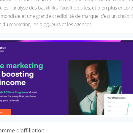
és, l'analyse des backlinks, l'audit de sites, et bien plus encor
ondiale et une grande crédibilité de marque, c'est un choix f
s du marketing, les blogueurs et les agences.
amme d'affiliation